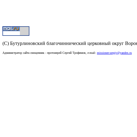
(C) Бутурлиновский благочиннический церковный округ Воро
Администратор сайта священник - протоиерей Сергий Трофимов, e-mail:
missioner-sergiy@yandex.ru